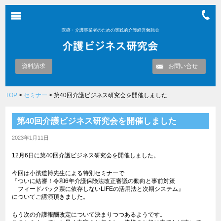
医療・介護事業者のための実践的介護経営勉強会
資料請求
お問い合せ
TOP
>
セミナー
> 第40回介護ビジネス研究会を開催しました
第40回介護ビジネス研究会を開催しました
2023年1月11日
12月6日に第40回介護ビジネス研究会を開催しました。
今回は小濱道博先生による特別セミナーで
『ついに結審！令和6年介護保険法改正審議の動向と事前対策
フィードバック票に依存しないLIFEの活用法と次期システム』
についてご講演頂きました。
もう次の介護報酬改定について決まりつつあるようです。