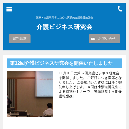
医療・介護事業者のための実践的介護経営勉強会
資料請求
お問い合せ
第32回介護ビジネス研究会を開催いたしました
11月10日に第32回介護ビジネス研究会
を開催しました。 ご好評につき満席とな
りました。 ご参加頂いた皆様には厚く御
礼申し上げます。 今回は小濱道博先生に
よる特別セミナーで 「審議終盤！次期介
護報酬改
[…..]