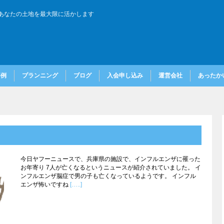
あなたの土地を最大限に活かします
事例
プランニング
ブログ
入会申し込み
運営会社
あったかい
今日ヤフーニュースで、兵庫県の施設で、インフルエンザに罹った
お年寄り 7人が亡くなるというニュースが紹介されていました。 イ
ンフルエンザ脳症で男の子も亡くなっているようです。 インフル
エンザ怖いですね
[…..]