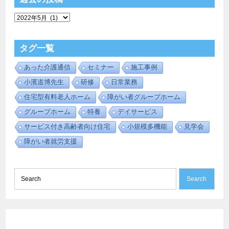
過
去
の
投
タグ一覧
稿
あった介護通信
セミナー
施工事例
小濱道博先生
研修
日常業務
住宅型有料老人ホーム
障がい者グループホーム
グループホーム
特養
デイサービス
サービス付き高齢者向け住宅
小規模多機能
見学会
障がい者就労支援