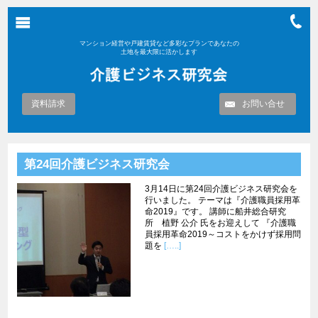
マンション経営や戸建賃貸など多彩なプランであなたの
土地を最大限に活かします
資料請求
お問い合せ
第24回介護ビジネス研究会
3月14日に第24回介護ビジネス研究会を
行いました。 テーマは『介護職員採用革
命2019』です。 講師に船井総合研究
所 植野 公介 氏をお迎えして 『介護職
員採用革命2019～コストをかけず採用問
題を
[…..]