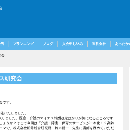
会
事例
プランニング
ブログ
入会申し込み
運営会社
あったかい
究会
ネス研究会
会です。
開催いたしました。
に入りました。医療・介護のマイナス報酬改定ばかりが気になるところです
しょうか？そこで今回は「介護・障害・保育のサービスが一本化！？高齢
ーマで、株式会社船井総合研究所 鈴木精一 先生に講師を務めていただ